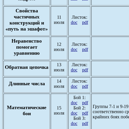
Свойства
частичных
11
Листок:
конструкций и
июля
doc
pdf
«путь на эшафот»
Неравенство
12
Листок:
помогает
июля
doc
pdf
уравнению
13
Листок:
Обратная цепочка
июля
doc
pdf
14
Листок:
Длинные числа
июля
doc
pdf
Бой 1:
doc
pdf
Группы 7-1 и 9-1
Математические
15
Бой 2:
соответственно ср
бои
июля
doc
pdf
крайних боях побе
Бой 3:
doc
pdf