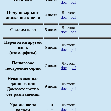
3 июля
doc
pdf
Полуинвариант
Листок:
4 июля
движения к цели
doc
pdf
Листок:
Склеим пазл
5 июля
doc
pdf
Перевод на другой
Листок:
язык
6 июля
doc
pdf
(изоморфизм)
Пошаговое
Листок:
7 июля
построение серии
doc
pdf
Неоднозначные
данные, или
Листок:
9 июля
Доказательство
doc
pdf
без разглашения
Уравнение за
10
Листок:
кадром
июля
doc
pdf