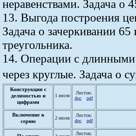
неравенствами. Задача о 
13. Выгода построения це
Задача о зачеркивании 65 
треугольника.
14. Операции с длинными
через круглые. Задача о су
Конструкции с
Листок:
делимостью и
1 июля
doc
pdf
цифрами
Включение в
Листок:
2 июля
серию
doc
pdf
Листок:
По кругу