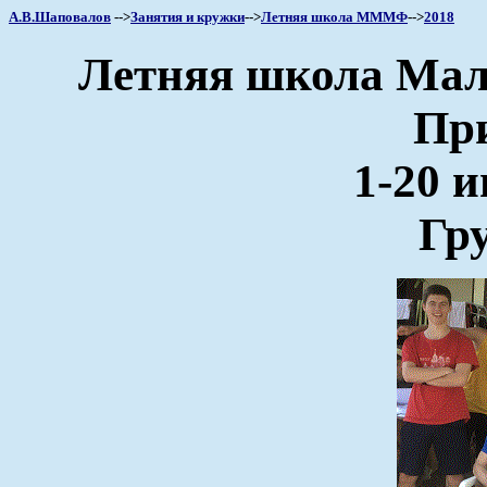
А.В.Шаповалов
-->
Занятия и кружки
-->
Летняя школа МММФ
-->
2018
Летняя школа Мало
Пр
1-20 и
Гру