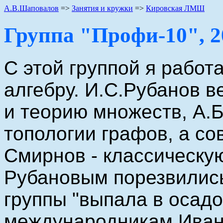
А.В.Шаповалов
=>
Занятия и кружки
=>
Кировская ЛМШ
Группа "Профи-10", 20
С этой группой я работа
алгебру. И.С.Рубанов в
и теорию множеств, А.Б
топологии графов, а с
Смирнов - классическу
Рубановым порезвились
группы "выпала в осадо
международникам Иван