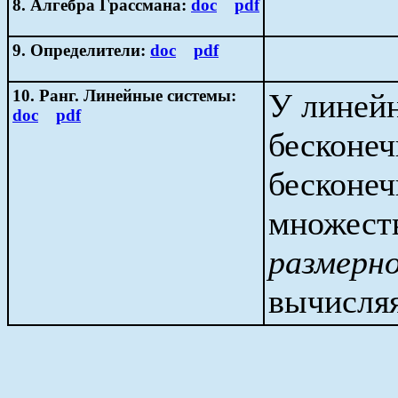
8. Алгебра Грассмана:
doc
pdf
9. Определители:
doc
pdf
10. Ранг. Линейные системы:
У линей
doc
pdf
бесконеч
бесконеч
множест
размерн
вычисля