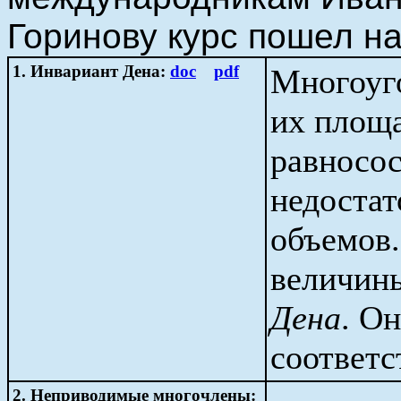
Горинову курс пошел на
1. Инвариант Дена:
doc
pdf
Многоуг
их площа
равносо
недостат
объемов
величин
Дена
. Он
соответс
2. Неприводимые многочлены: