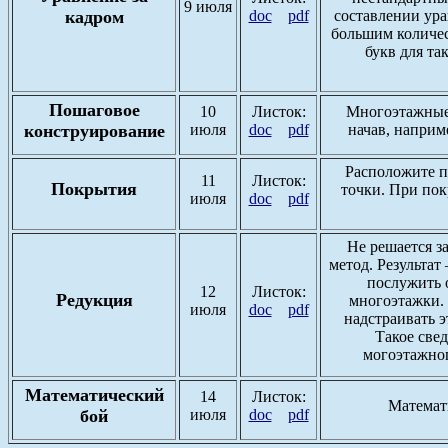
9 июля
кадром
doc
pdf
составлении ура
большим количес
букв для та
Пошаговое
10
Листок:
Многоэтажные 
конструирование
июля
doc
pdf
начав, наприм
Расположите п
11
Листок:
Покрытия
точки. При по
июля
doc
pdf
Не решается з
метод. Результат
послужить 
12
Листок:
Редукция
многоэтажки.
июля
doc
pdf
надстраивать э
Такое све
могоэтажног
Математический
14
Листок:
Математ
бой
июля
doc
pdf