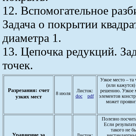
12. Вспомогательное разб
Задача о покрытии квадра
диаметра 1.
13. Цепочка редукций. Зад
точек.
Узкое место – та
(или кажутся)
Разрезания: счет
Листок:
решению. Узкое м
8 июля
узких мест
doc
pdf
элементов констр
может проявит
Полезно посчита
Если результат
такого не б
Уравнение за
Листок:
нестандартных