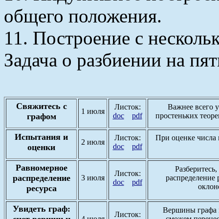
общего положения.
11. Построение с несколь
Задача о разбиении на пя
Свяжитесь с
Листок:
Важнее всего у
1 июля
графом
doc
pdf
простеньких теоре
Испытания и
Листок:
При оценке числа 
2 июля
оценки
doc
pdf
Равномерное
Разберитесь,
Листок:
распределение
3 июля
распределение 
doc
pdf
оклон
ресурса
Увидеть граф:
Вершины графа 
Листок:
счет вершин и
4 июля
сможем перенес