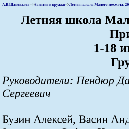
А.В.Шаповалов
-->
Занятия и кружки
-->
Летняя школа Малого мехмата, 2
Летняя школа Мало
Пр
1-18 и
Гру
Руководители: Пендюр Да
Сергеевич
Бузин Алексей, Васин Анд