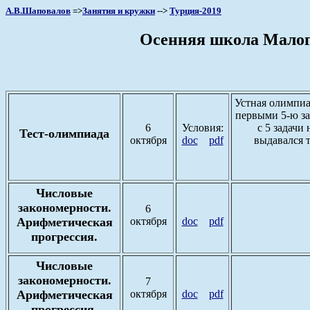
А.В.Шаповалов
=>
Занятия и кружки
-->
Турция-2019
Осенняя школа Малого
Устная олимпиад
первыми 5-ю за
6
Условия:
с 5 задачи
Тест-олимпиада
октября
doc
pdf
выдавался т
Числовые
закономерности.
6
Арифметическая
октября
doc
pdf
прогрессия.
Числовые
закономерности.
7
Арифметическая
октября
doc
pdf
прогрессия.