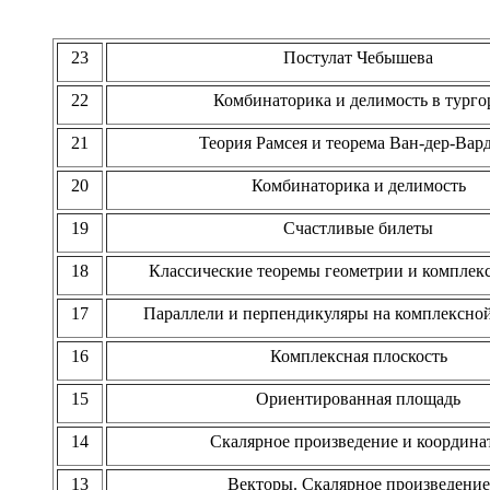
23
Постулат Чебышева
22
Комбинаторика и делимость в турго
21
Теория Рамсея и теорема Ван-дер-Вар
20
Комбинаторика и делимость
1
9
Счастливые билеты
1
8
Классические теоремы геометрии и комплек
1
7
Параллели и перпендикуляры на комплексной
16
Комплексная плоскость
15
Ориентированная площадь
14
Скалярное произведение и координа
13
Векторы. Скалярное произведение