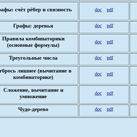
афы: счёт рёбер и связность
doc
pdf
Графы: деревья
doc
pdf
Правила комбинаторики
doc
pdf
(основные формулы)
Треугольные числа
doc
pdf
тбрось лишнее (вычитание в
doc
pdf
комбинаторике)
Сложение, вычитание и
doc
pdf
умножение
Чудо-дерево
doc
pdf