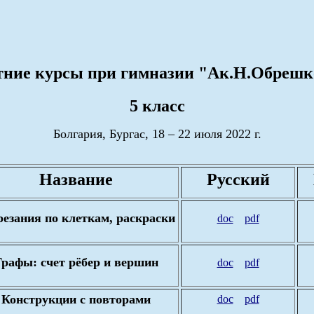
тние курсы при гимназии "Ак.Н.Обрешк
5 класс
Болгария, Бургас, 18 – 22 июля 2022 г.
Название
Русский
резания по клеткам, раскраски
doc
pdf
Графы: счет рёбер и вершин
doc
pdf
Конструкции с повторами
doc
pdf