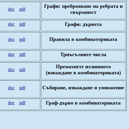
Графи: преброяване на ребрата и
doc
pdf
свързаност
Графи: дървета
doc
pdf
Правила в комбинаториката
doc
pdf
Триъгълните числа
doc
pdf
Премахнете излишното
doc
pdf
(изваждане в комбинаториката)
Събиране, изваждане и умножение
doc
pdf
Граф-дърво в комбинаториката
doc
pdf