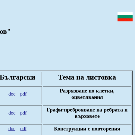
ов"
Български
Тема на листовка
Разрязване по клетки,
doc
pdf
оцветявания
Графи:преброяване на ребрата и
doc
pdf
върховете
Конструкции с повторения
doc
pdf