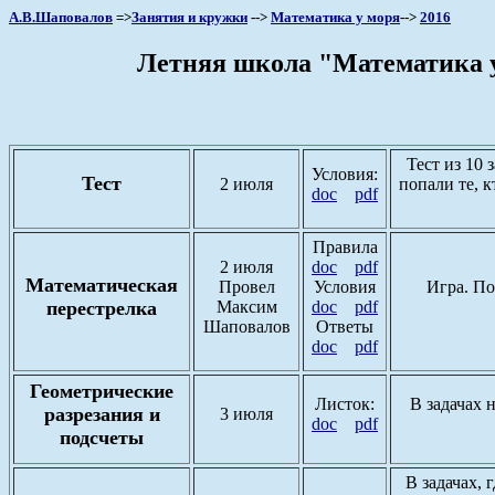
А.В.Шаповалов
=>
Занятия и кружки
-->
Математика у моря
-->
2016
Летняя школа "Математика у
Тест из 10
Условия:
Тест
2 июля
попали те, к
doc
pdf
Правила
2 июля
doc
pdf
Математическая
Провел
Условия
Игра. По
перестрелка
Максим
doc
pdf
Шаповалов
Ответы
doc
pdf
Геометрические
Листок:
В задачах 
разрезания и
3 июля
doc
pdf
подсчеты
В задачах, 