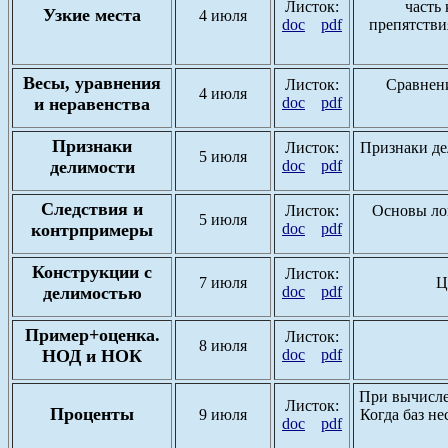
Листок:
часть
Узкие места
4 июля
doc
pdf
препятстви
Весы, уравнения
Листок:
Сравнени
4 июля
и неравенства
doc
pdf
Признаки
Листок:
Признаки дели
5 июля
делимости
doc
pdf
Следствия и
Листок:
Основы лог
5 июля
контрпримеры
doc
pdf
Конструкции с
Листок:
7 июля
Ц
делимостью
doc
pdf
Пример+оценка.
Листок:
8 июля
НОД и НОК
doc
pdf
При вычислен
Листок:
Проценты
9 июля
Когда баз не
doc
pdf