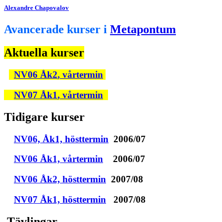
Alexandre Chapovalov
Avancerade kurser i
Metapontum
Aktuella kurser
NV06 Åk
2
, vårtermin
N
V07
Åk
1
,
v
å
r
termin
Tidigare kurser
NV06,
Åk1, hösttermin
2006/07
NV06 Åk1, vårtermin
2006/07
N
V06
Åk2, hösttermin
2007/08
NV07 Åk1, hösttermin
2007/08
T
ävlingar